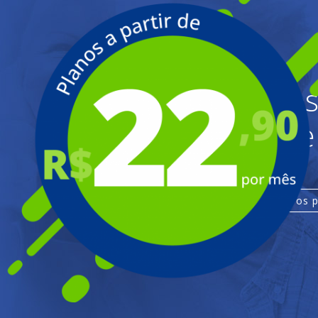
Planos
você e
conheça os 