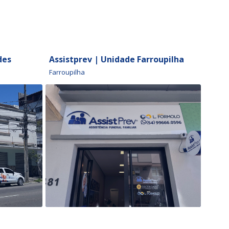
des
Assistprev | Unidade Farroupilha
Memo
Farroupilha
Caxias