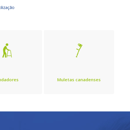
ilização
ndadores
Muletas canadenses